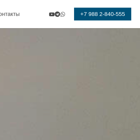
Меню
youtube
telegram
whatsapp
+7 988 2-840-555
онтакты