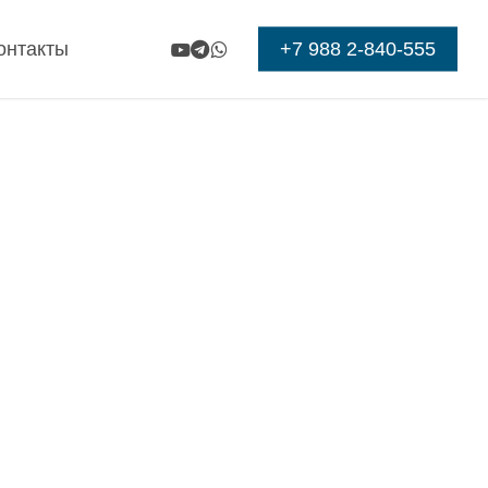
Меню
youtube
telegram
whatsapp
+7 988 2-840-555
онтакты