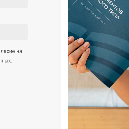
гласие на
нных
.